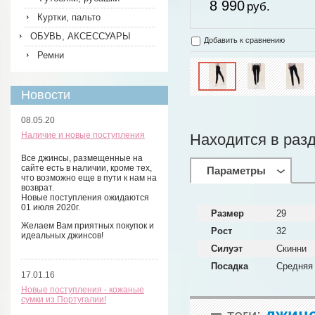
8 990
руб.
Куртки, пальто
ОБУВЬ, АКСЕССУАРЫ
Добавить к сравнению
Ремни
Новости
08.05.20
Наличие и новые поступления
Находится в раз
Все джинсы, размещенные на
сайте есть в наличии, кроме тех,
Параметры
что возможно еще в пути к нам на
возврат.
Новые поступления ожидаются
01 июля 2020г.
Размер
29
Желаем Вам приятных покупок и
Рост
32
идеальных джинсов!
Силуэт
Скинни
Посадка
Средняя
17.01.16
Новые поступления - кожаные
сумки из Португалии!
джин